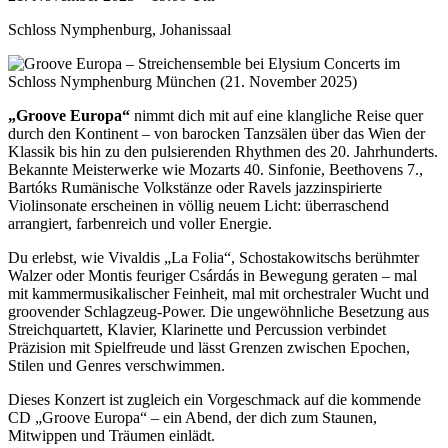
Schloss Nymphenburg, Johanissaal
„Groove Europa“
nimmt dich mit auf eine klangliche Reise quer
durch den Kontinent – von barocken Tanzsälen über das Wien der
Klassik bis hin zu den pulsierenden Rhythmen des 20. Jahrhunderts.
Bekannte Meisterwerke wie Mozarts 40. Sinfonie, Beethovens 7.,
Bartóks Rumänische Volkstänze oder Ravels jazzinspirierte
Violinsonate erscheinen in völlig neuem Licht: überraschend
arrangiert, farbenreich und voller Energie.
Du erlebst, wie Vivaldis „La Folia“, Schostakowitschs berühmter
Walzer oder Montis feuriger Csárdás in Bewegung geraten – mal
mit kammermusikalischer Feinheit, mal mit orchestraler Wucht und
groovender Schlagzeug-Power. Die ungewöhnliche Besetzung aus
Streichquartett, Klavier, Klarinette und Percussion verbindet
Präzision mit Spielfreude und lässt Grenzen zwischen Epochen,
Stilen und Genres verschwimmen.
Dieses Konzert ist zugleich ein Vorgeschmack auf die kommende
CD „Groove Europa“ – ein Abend, der dich zum Staunen,
Mitwippen und Träumen einlädt.